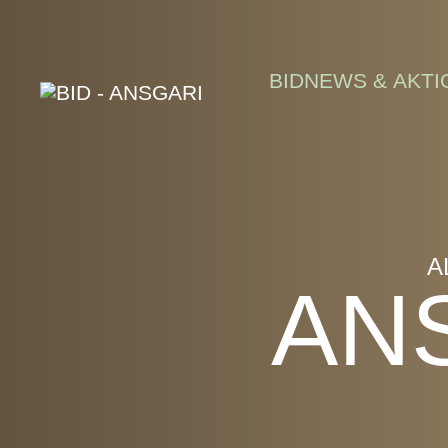
Skip to main content
BID
NEWS & AKTI
A
AN